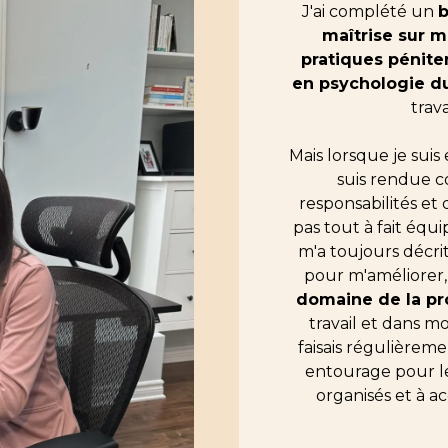
J'ai complété un
b
maîtrise sur m
pratiques péniten
en psychologie 
trav
Mais lorsque je suis
suis rendue 
responsabilités et 
pas tout à fait équ
m'a toujours déc
pour m'améliorer,
domaine de la pr
travail et dans m
faisais régulière
entourage pour le
organisés et à a