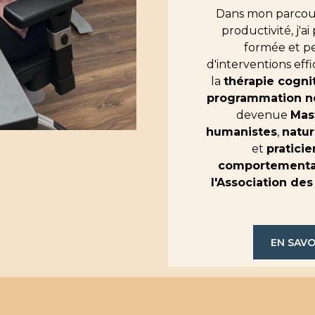
Dans mon parcour
productivité, j'a
formée et pe
d'interventions effi
la
thérapie cogn
programmation ne
devenue
Mas
humanistes
,
natur
et
pratici
comportementa
l'Association de
EN SAVO