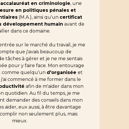
accalauréat en criminologie
, une
esure en politiques pénales et
tiaires
(M.A.), ainsi qu'un
certificat
du développement humain
avant de
ailler dans ce domaine.
 entrée sur le marché du travail, je me
compte que j'avais beaucoup de
de tâches à gérer et je ne me sentais
ipée pour y faire face. Mon entourage
rit comme quelqu'un
d'organisée
et
 j'ai commencé à me former dans le
oductivité
afin de m'aider dans mon
on quotidien. Au fil du temps, je me
ment demander des conseils dans mon
s aider, eux aussi, à être davantage
ccomplir non seulement plus, mais
mieux.